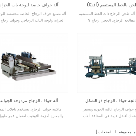
طحن بالخط المستقيم (أفقيًا)
آلة حواف خاصة للوحة باب الخزان
آلة طحن الزجاج ذات الخط المستقيم SY- 2000-
آلة تصنيع حواف الزجاج الخاصة مخصصة للوح
9 يمكنها معالجة الزجاج، الحجر، زجاج
الخزانة ولوحة الباب الزجاجي وحواف زجاج 
العرض
لجة حواف الزجاج ذو الشكل
آلة حواف الزجاج مزدوجة الجوانب
الدائري
ع حواف الزجاج عالية الجودة وبسعر
ماكينة حواف الزجاج. تستخدم ناقلات الم
نحك أفضل قيمة في الصناعة. آلات
والمخرج أحزمة التوقيت لضمان عمر طويل 
حواف الزجاج Ruilong مناسبة لتلميع جميع الوجوه
وتشغيل دقيق، وتتميز الماكينة بنظام تش
 أي منتجات زجاجية أو مرايا. تم تصميم
لقضبان النقل الأمامية والخلفية.
ما مجموعه
1
الصفحات