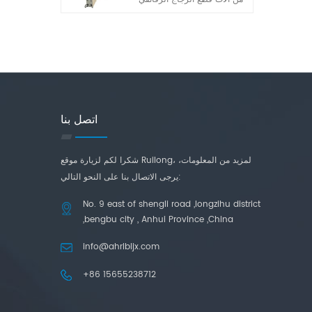
الأوتوماتيكية الكاملة التي
طورتها شركتنا في السنوات
الأخيرة. إنها تتميز بخصائص
التشغيل البسيط والقدرة العالية
على التكيف ودقة القطع العالية.
اتصل بنا
شكرا لكم لزيارة موقع Ruilong، لمزيد من المعلومات،
يرجى الاتصال بنا على النحو التالي:
No. 9 east of shengli road ,longzihu district
,bengbu city , Anhui Province ,China
info@ahrlbljx.com
+86 15655238712