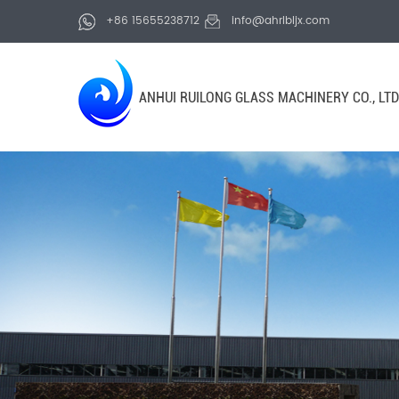
+86 15655238712
info@ahrlbljx.com
ANHUI RUILONG GLASS MACHINERY CO., LTD