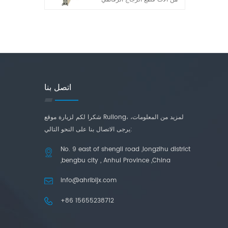
الأوتوماتيكية الكاملة التي
طورتها شركتنا في السنوات
الأخيرة. إنها تتميز بخصائص
التشغيل البسيط والقدرة العالية
على التكيف ودقة القطع العالية.
اتصل بنا
شكرا لكم لزيارة موقع Ruilong، لمزيد من المعلومات،
يرجى الاتصال بنا على النحو التالي:
No. 9 east of shengli road ,longzihu district
,bengbu city , Anhui Province ,China
info@ahrlbljx.com
+86 15655238712