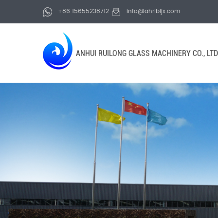
+86 15655238712
info@ahrlbljx.com
ANHUI RUILONG GLASS MACHINERY CO., LTD