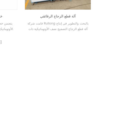
آلة قطع الزجاج الرقائقي
خط
قامت شركة Ruilong بالبحث والتطوير في إنتاج
يتضمن خط 
آلة قطع الزجاج التصفيح نصف الأوتوماتيكية ذات
الأوتوماتيكية الكاملة وآلة القطع مع ذراع التفريغ.
الدقة العالية من النوع SY-3826 والتي يتم
تطبيقها على نطاق واسع في ألواح الزجاج السميكة
والزجاج الرقائقي. إن تشغيل معدات القطع مريح،
واستقرار موثوق، وكفاءة قطع ودقة عالية