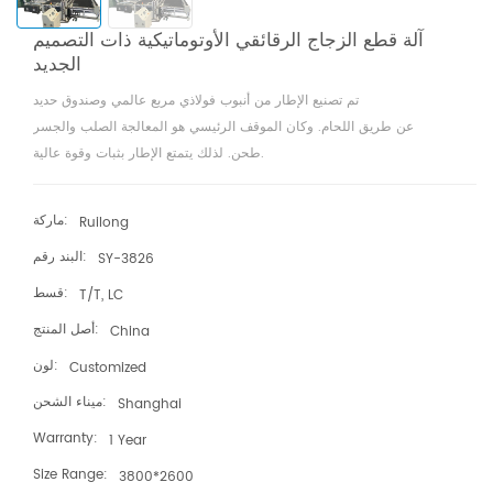
آلة قطع الزجاج الرقائقي الأوتوماتيكية ذات التصميم
الجديد
تم تصنيع الإطار من أنبوب فولاذي مربع عالمي وصندوق حديد
عن طريق اللحام. وكان الموقف الرئيسي هو المعالجة الصلب والجسر
طحن. لذلك يتمتع الإطار بثبات وقوة عالية.
هيكل من جزأين لتجميع الآلة. الجزء الأول هو
جزء اصطناعي للتغذية والنقل، مجهز بـ
ماركة:
Ruilong
نظام تحديد المواقع الآلي. الفقرة الثانية تحتوي على
البند رقم:
SY-3826
نظام قطع السكين العلوي والسفلي، نظام قطع الفيلم،
نظام التدفئة، ونظام التفريغ المساعد
قسط:
T/T, LC
أصل المنتج:
China
لون:
Customized
ميناء الشحن:
Shanghai
Warranty:
1 Year
Size Range:
3800*2600