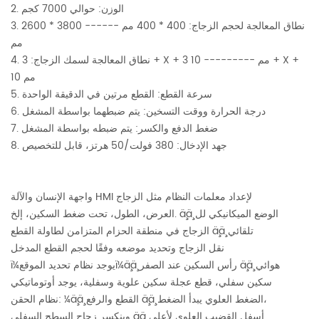
2. الوزن: حوالي 7000 كجم
3. نطاق المعالجة لحجم الزجاج: 400 * 400 مم ------ 3800 * 2600
مم
4. نطاق المعالجة لسمك الزجاج: 3 + X + 3 مم --------- 10 + X +
10 مم
5. سرعة القطع: القطع مرتين في الدقيقة الواحدة
6. درجة الحرارة ووقت التسخين: يتم ضبطهما بواسطة المشغل
7. ضغط الدفع والكسر: يتم ضبطه بواسطة المشغل
8. جهد الإدخال: 380 فولت/50 هرتز، قابل للتخصيص
واجهة الإنسان والآلة HMI لإعداد معلمات النظام مثل الزجاج
العرض، الطول، تحت ضغط السكين، إلخ. ä¸ä¸ الوضع الميكانيكي لل
الزجاج في منطقة الحزام المتزامن لطاولة القطع ä¸ä¸ تلقائي
نقل الزجاج وتحديد موضعه وفقًا لحجم القطع المدخل
ï¼يوجد نظام تحديد الموقعï¼ä¸ä¸ رأس السكين عند الصفر ä¸ä¸ هوائي
سكين سفلي، قطع عجلة سكين علوية وسفلية، يوجد أوتوماتيكي
نظام الحقن: ¼ä¸ä¸ القطع والرفع ä¸ä¸ الضغط العلوي يبدأ الضغط،
وينكسر زجاج السطح السفلي ä¸ä¸ أسفل القضيب العلوي لأعلى