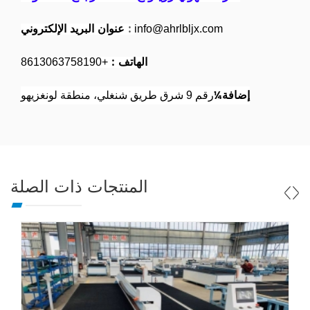
:
عنوان البريد الإلكتروني
info@ahrlbljx.com
الهاتف :
+8613063758190
إضافة¼
رقم 9 شرق طريق شنغلي، منطقة لونغزيهو
المنتجات ذات الصلة