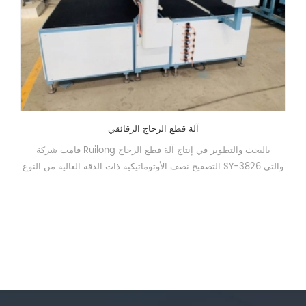
آلة قطع الزجاج الرقائقي
قامت شركة Ruilong بالبحث والتطوير في إنتاج آلة قطع الزجاج
التصفيح نصف الأوتوماتيكية ذات الدقة العالية من النوع SY-3826 والتي
يتم تطبيقها على نطاق واسع في ألواح الزجاج السميكة والزجاج
الرقائقي. إن تشغيل معدات القطع مريح، واستقرار موثوق، وكفاءة قطع
ودقة عالية