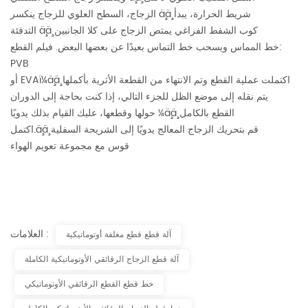
الزجاج، السطح العلوي للزجاج ينكسر ä¸ä¸ شريط الحرارة، يبدأ
التدفئة ä¸ä¸ كوب الشفط الفراغي يمتص الزجاج على كلا الجانبين
خط المماس ويسحب خط التماس بعيدًا عن بعضها البعض. فيلم القطع:
PVB
أو EVAï¼ä¸ä¸ اكتملت عملية القطع وتم الانتهاء من القطعة الأثرية بأكملها
يتم نقله إلى موضع الظل للجزء التالي، إذا كنت بحاجة إلى الدوران
حولها وقطعها، عليك القيام بذلك يدويًا ¼ä¸ä¸ القطع بالكامل
اكتمل.ä¸ä¸ قم بتحريك الزجاج المعالج يدويًا إلى الشريحة السفلية
قوس مع مجموعة تعويم الهواء
العلامات :
آلة قطع قطع مغلفة أوتوماتيكية
آلة قطع الزجاج الرقائقي الأوتوماتيكية الكاملة
خط قطع القطع الرقائقي الأوتوماتيكي