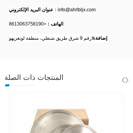
:
عنوان البريد الإلكتروني
info@ahrlbljx.com
الهاتف :
+8613063758190
إضافة¼
رقم 9 شرق طريق شنغلي، منطقة لونغزيهو
المنتجات ذات الصلة