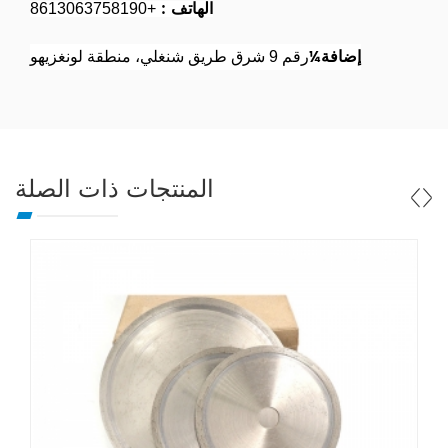
الهاتف :
+8613063758190
إضافة¼
رقم 9 شرق طريق شنغلي، منطقة لونغزيهو
المنتجات ذات الصلة