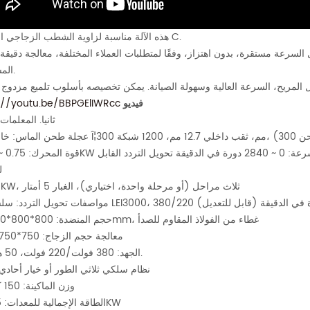
هذه الآلة مناسبة لزاوية الشطب الزجاجي المنزلق C.
مستقرة، بدون اهتزاز، وفقًا لمتطلبات العملاء المختلفة، معالجة دقيقة لزاوية R ذات الحافة ا
المستديرة.
فيديو
://youtu.be/BBPGElIWRcc
ثانيا. المعلمات 
ل
3.0.25KW، ثلاث مراحل (أو مرحلة واحدة، اختياري)، الغبار 5 أمتار
5. حجم المنضدة: 800*800*1000mm، غطاء من الفولاذ المقاوم للصدأ
6. معالجة حجم الزجاج: 750*750 مم
7. الجهد: 380 فولت/220 فولت، 50 هرتز.
نظام سلكي ثلاثي الطور أو خيار أحادي
8. وزن الماكينة: 150 كجم
9. الطاقة الإجمالية للمعدات: 1.75KW