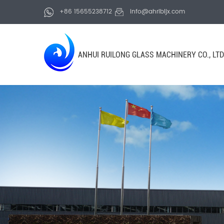
+86 15655238712
info@ahrlbljx.com
ANHUI RUILONG GLASS MACHINERY CO., LTD