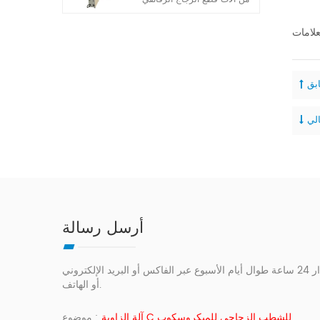
الأوتوماتيكية الكاملة التي
طورتها شركتنا في السنوات
الأخيرة. إنها تتميز بخصائص
التشغيل البسيط والقدرة العالية
على التكيف ودقة القطع العالية.
أرسل رسالة
يمكنك الاتصال بنا بأي طريقة مناسبة لك. نحن متواجدون على مدار 24 ساعة طوال أيام الأسبوع عبر الفاكس أو البريد الإلكتروني
أو الهاتف.
آلة الزاوية C للشطب الزجاجي للميكروسكوب
موضوع :