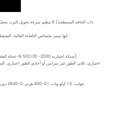
تنظيم سرعة تحويل التردد يجعل السرعة 
إنها تتميز بخصائص الكفاءة العالية، التشغيل المريح، السرعة العالية وسهولة الصيانة. يمكن تخصيصه بأسلوب تلميع مزدوج الرأس.
1. عجلة طحن الماس: خارجية Î¦300 مم، ثقب داخلي 12.7 مم، 1200 شبكة، (عجلة الطحن 300-N 500,120 ~2000 شبكة اختيارية)
4. مواصفات تحويل التردد: سلسلة LEI3000، 380/220 فولت، 1.5 كيلو وات، 0.1-400 هرتز، 0-2840 دورة في الدقيقة (قابل للتعديل)