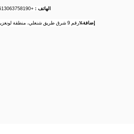
الهاتف :
+8613063758190
إضافة¼
رقم 9 شرق طريق شنغلي، منطقة لونغزيهو