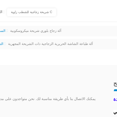
العلامات :
شريحة زجاجية للشطب زاوية C
آلة زجاج بلوري شريحة ميكروسكوبية
السابق :
آلة طباعة الشاشة الحريرية الزجاجية ذات الشريحة المجهرية
التالي :
ج
ة