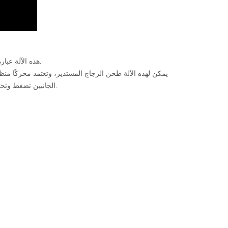
هذه الآلة عبارة عن مطحنة حافة بسيطة للتكيف مع السوق، لحل العميل لطحن حافة الزجاج الدائرية.
يمكن لهذه الآلة طحن الزجاج المستدير، وتعتمد محركًا منظ
الجانبين تضغط وتحتفظ بالزجاج. عملية دوران موحدة، عجلة طحن قريبة من الزجاج، لتحقيق تأثير الحواف.