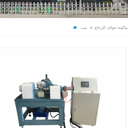
ماكينة حواف الزجاج
بيت