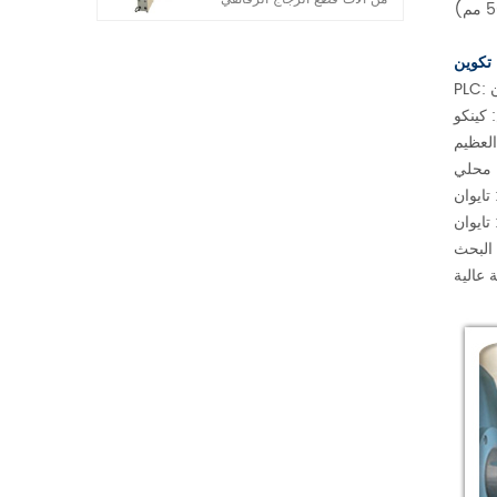
الأوتوماتيكية الكاملة التي
طورتها شركتنا في السنوات
تكوين
الأخيرة. إنها تتميز بخصائص
ن
التشغيل البسيط والقدرة العالية
على التكيف ودقة القطع العالية.
كينكو
العظيم
 محلي
 تايوان
تايوان
 البحث
 عالية