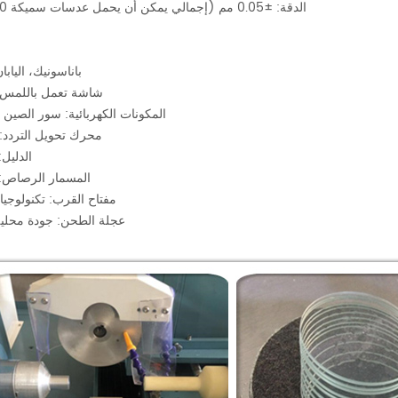
الدقة: ±0.05 مم (إجمالي يمكن أن يحمل عدسات سميكة 50 مم)
PLC: باناسونيك، اليابا
شاشة تعمل باللمس: 
المكونات الكهربائية: سور الصين 
محرك تحويل التردد:
الدليل:
المسمار الرصاص: 
مفتاح القرب: تكنولوجيا
عجلة الطحن: جودة محلية