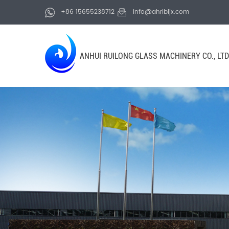
+86 15655238712
info@ahrlbljx.com
ANHUI RUILONG GLASS MACHINERY CO., LTD