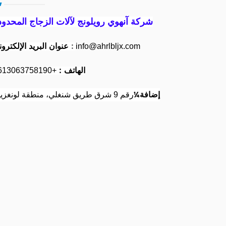
شركة آنهوي رويلونج لآلات الزجاج المحدود
:
عنوان البريد الإلكتروني
info@ahrlbljx.com
الهاتف :
+8613063758190
إضافة¼
رقم 9 شرق طريق شنغلي، منطقة لونغزيهو