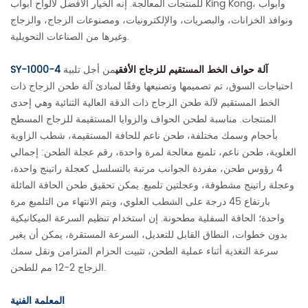
للمنتجات المعالجة. إنه الخيار الأفضل لألواح أبواب King Kong، وأبواب
ونوافذ الخزانات، والبصريات، والإلكترونيات، ومصنوعات الزجاج، والزجاج
وغيرها من الصناعات التحويلية.
آلة حواف الخط المستقيم للزجاج الأفقي
من أجل تلبية
SY-1000-4
احتياجات السوق، تم تصميمها وتصنيعها وفقًا لمبادئ آلة طحن الزجاج ذات
الخط المستقيم لآلة طحن الزجاج ذات الدقة العالية الثنائية وهي إحدى
المنتجات. مناسبة لطحن الحواف والزوايا المستقيمة للزجاج المسطح
بأحجام وسمك مختلفة، طحن ناعم للحافة المستقيمة، شطب الزاوية
العلوية، طحن ناعم، تلميع معالجة لمرة واحدة، رقم عجلة الطحن: إجمالي
4 رؤوس طحن، مفردة الجوانب مرتبة بالتسلسل كعجلة راتينج واحدة،
وعجلة راتينج مشطوفة، وعجلتين تلميع. يمكن تحقيق طحن الحافة المائلة
بارتفاع 45 درجة على الشطب العلوي، ويتم الانتهاء من التلميع مرة
واحدة؛ الحافة السفلية مطحونة. إن استخدام تنظيم السرعة الميكانيكية
بدون خطوات، النطاق القابل للتعديل، السرعة المستقرة، يمكن أن يغير
سرعة التغذية أثناء عملية الطحن، تثبيت الحزام المتزامن ونقل سمك
الزجاج 2-12 مم للطحن.
المعلمة الفنية