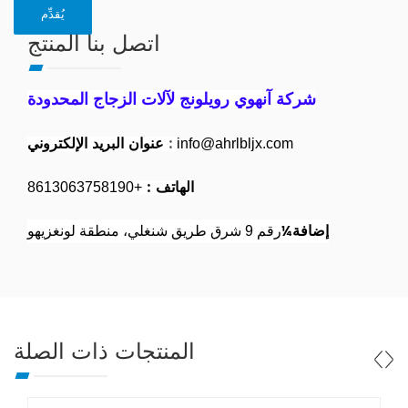
اتصل بنا المنتج
شركة آنهوي رويلونج لآلات الزجاج المحدودة
:
عنوان البريد الإلكتروني
info@ahrlbljx.com
الهاتف :
+8613063758190
إضافة¼
رقم 9 شرق طريق شنغلي، منطقة لونغزيهو
المنتجات ذات الصلة