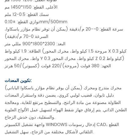
الأعلى. القطع: 1150*1450 مم
سمك القطع: 0.5-12 ملم
توازي القطع: ±0.10mm/500mm
سرعة القطع: 0--20 م/دقيقة (يمكن أن توفر نظام مؤازر ياسكاوا،
السرعة 0-70 م/دقيقة)
البعد: 2300*1800*900 مللي متر
الطاقة: 1.9 كيلو واط (مروحة 1.5 كيلو واط، محرك المحور X 0.3 كيلو
واط، محرك المحور Y 0.3 كيلو واط، محرك المحور Z 0.2 كيلو واط)
الجهد: 380 فولت (مروحة)/220 فولت (كمبيوتر)/50 هرتز
تكوين المعدات:
محرك متدرج ومحرك (يمكن أن يوفر نظام مؤازر ياسكاوا الياباني)
دليل تايوان، قضيب لولبي كروي، يضمن دقة واستقرار المعدات
الطاولة مصنوعة من مادة الراتنج، والتسطيح مرتفع للغاية، ومعالجة
الطحن الذاتي. يتم إرفاق جهاز شفط الهواء لتسهيل عمل الألواح العلوية
والسفلية، دون خدش الزجاج.
واجهة تشغيل الكمبيوتر WINDOWS إدخال رسومات CAD، القطع
التلقائي لأشكال مختلفة من الزجاج، سهل التشغيل.