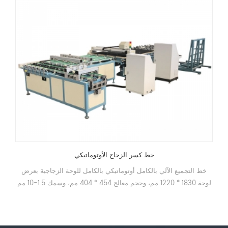
خط كسر الزجاج الأوتوماتيكي
خط التجميع الآلي بالكامل أوتوماتيكي بالكامل للوحة الزجاجية بعرض
لوحة 1830 * 1220 مم، وحجم معالج 454 * 404 مم، وسمك 1.5-10 مم
--- قطع --- --- كسر --- التسليم للعميل المعدات التالية (الارتفاع
900 مم)، وتحقيق التشغيل غير المراقب، وتلبية دورة إنتاج القطع
الصغيرة من الزجاج إلى ¤12S / قطعة.